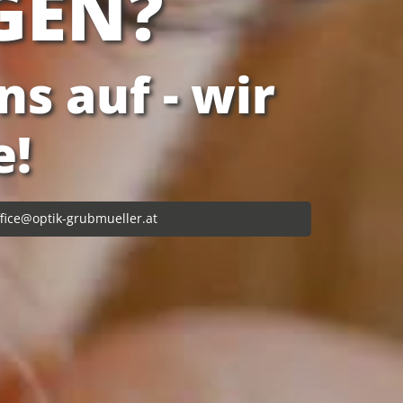
GEN?
s auf - wir
e!
ffice@optik-grubmueller.at