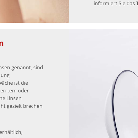
informiert Sie das
n
insen genannt, sind
mung
wäche ist die
zerrtem oder
he Linsen
cht gezielt brechen
rhältlich,