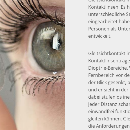
Kontaktlinsen. Es h
unterschiedliche S
eingearbeitet haben
Personen als Unter
entwickelt.
Gleitsichtkontaktli
Kontaktlinsenträge
Dioptrie-Bereiche. 
Fernbereich vor der
der Blick gesenkt, 
und er sieht in de
dabei stufenlos in
jeder Distanz scha
einwandfrei funkti
gleiten können. Gl
die Anforderungen