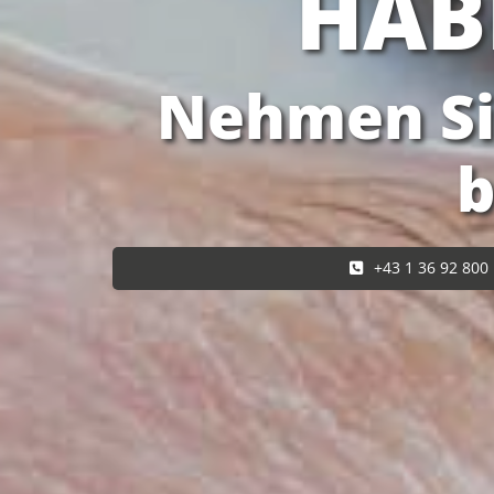
HAB
Nehmen Sie
b
+43 1 36 92 800